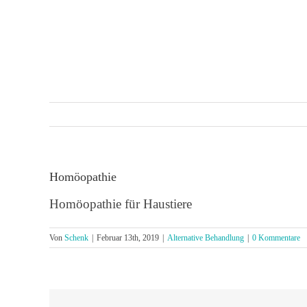
Zum
Inhalt
Über uns
Team
Leistunge
springen
Homöopathie
Homöopathie für Haustiere
Von
Schenk
|
Februar 13th, 2019
|
Alternative Behandlung
|
0 Kommentare