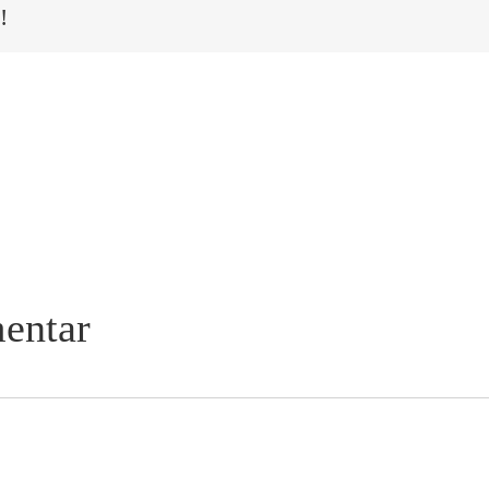
!
entar